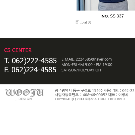
SS.337
Total
38